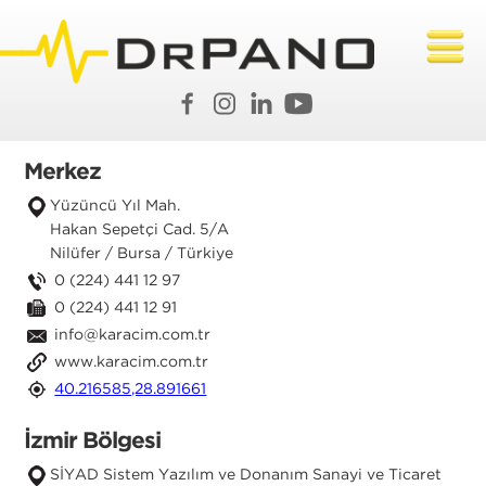
Merkez
Yüzüncü Yıl Mah.
Hakan Sepetçi Cad. 5/A
Nilüfer / Bursa / Türkiye
0 (224) 441 12 97
0 (224) 441 12 91
info@karacim.com.tr
www.karacim.com.tr
40.216585,28.891661
İzmir Bölgesi
SİYAD Sistem Yazılım ve Donanım Sanayi ve Ticaret