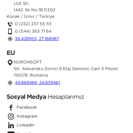
Ltd. Şti.
1442. Sk No:1B D302
Konak / İzmir / Türkiye
0 (232) 237 55 55
0 (544) 363 71 64
38.428955, 27.168987
EU
NORONSOFT
Str. Alexandru Donici 9 Etaj Demisol, Cam 3 Pitesti
110078, Romania
44.869466, 24.839461
Sosyal Medya
Hesaplarımız
Facebook
Instagram
LinkedIn